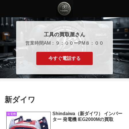
工具の買取屋さん
営業時間AM：９：００ーPM８：００
今すぐ電話する
新ダイワ
Shindaiwa（新ダイワ） インバー
発電機
ター 発電機 IEG2000Mの買取